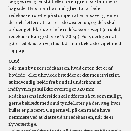
lægges i en grenkløft eller på en gren på stammens 
bagside. Hvis man har mulighed for at lade 
redekassen støtte på stumpen af en afsavet gren, er 
det dels lettere at sætte redekassen op, og dels skal 
ophænget ikke bære hele redekassens vægt (en solid 
redekasse kan godt veje 15-20 kg). For yderligere at 
gøre redekassen vejrfast 
bør
 man beklæde taget med 
tagpap.
OBS!
Når man bygger redekassen, hvad enten det er af 
høvlede- eller uhøvlede brædder er det meget vigtigt, 
at indvendig højde fra bund til underkant af 
indflyvningshul ikke overstiger 320 mm. 
Redekassens inderside skal udføres så ru som muligt, 
gerne beklædt med små tynde lister på den væg hvor 
hullet er placeret. Ungerne vil på den måde have 
nemmere ved at klatre ud af redekassen, når de er 
flyvefærdige.