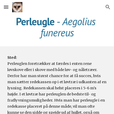
Skip to main content
Skip to navigation
Perleugle 
-
Aegolius 
funereus
Sted:
Perleuglen
 foretrækker at færdes i enten rene 
løvskove eller i skove med både løv- og nåletræer. 
Derfor har man størst chance for at få succes, hvis 
man sætter redekassen op i et løvtræ i udkanten af en 
lysning. Rede
k
assen skal helst placeres i 
5
-
6
 m's 
højde. I et løvtræ har 
perleuglen
 de bedste til- og 
fraflyvningsmuligheder. Hvis man har 
perleugle
 i en 
redekasse placeret på denne måde, vil man ofte 
kunne se den sidde og spejde ud af hullet, også om 