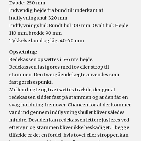
Dybde
: 250 mm
Indvendig højde fra bund til underkant af 
indflyvningshul: 320 mm
Indflyvningshul: Rundt hul 100 mm. Ovalt hul: Højde 
110 mm, bredde 90 mm
Tykkelse bund og låg: 40-50 mm
Opsætning:
Redekassen opsættes i 5-6 m's højde.
Redekassen fastgøres med tov eller strop til 
stammen. Den tværgående lægte anvendes som 
fastgørelsespunkt.
Mellem lægte og træ isættes trækile, der gør at 
redekassen sidder fast på stammen og at den får en 
svag hældning fremover. Chancen for at der kommer 
vand ind gennem indflyvningshullet bliver således 
mindre. Desuden kan redekassen lettere justeres ved 
eftersyn og stammen bliver ikke beskadiget
. I begge 
tilfælde er det en fordel, hvis 
tovet
 eller 
stroppen
 kan 