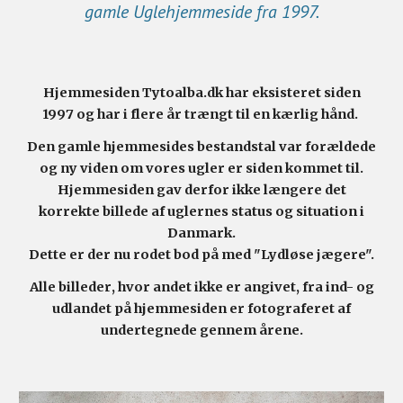
gamle Uglehjemmeside fra 1997.
Hjemmesiden Tytoalba.dk har eksisteret siden
1997 og har i flere år trængt til en kærlig hånd.
Den gamle hjemmesides bestandstal var forældede
og ny viden om vores ugler er siden kommet til.
Hjemmesiden gav derfor ikke længere det
korrekte billede af uglernes status og situation i
Danmark.
Dette er der nu rodet bod på med "Lydløse jægere".
Alle billede
r
, hvor andet ikke er angivet, fra ind- og
udlandet på hjemmesiden
er fotograferet af
undertegnede gennem årene.