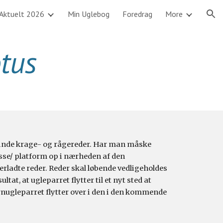
Aktuelt 2026
Min Uglebog
Foredrag
More
ion
otus
inde krage- 
og
 rågereder. Har man måske 
se/ platform op i nærheden af den 
terladte reder. Reder skal løbende vedligeholdes 
tat, at ugleparret flytter til et nyt sted at 
nugleparret flytter over i den i den kommende 