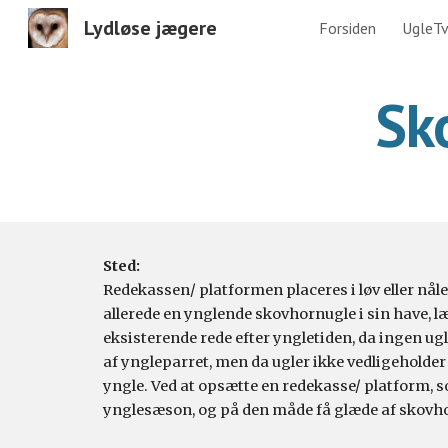
Lydløse jægere
Forsiden
UgleT
Sk
Sk
Sted:
Redekassen/ platformen placeres i løv eller nå
allerede en ynglende skovhornugle i sin have, l
eksisterende rede
 efter yngletiden, da ingen ug
af yngleparret, men da ugler ikke vedligeholder der
yngle. Ved at opsætte en redekasse/ platform, s
ynglesæson, og på den måde få glæde af skovhorn