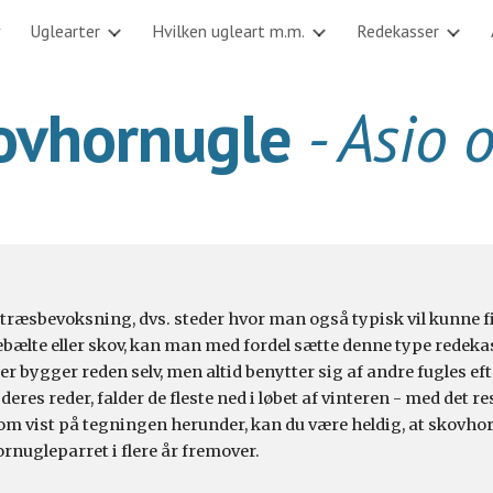
v
Uglearter
Hvilken ugleart m.m.
Redekasser
ip to main content
Skip to navigat
ovhornugle 
- Asio 
letræsbevoksning, 
dvs.
 steder hvor man også typisk vil kunne f
æbælte
eller 
skov
, kan man med fordel sætte denne type redekas
ler bygger reden selv, men altid benytter sig af andre fugles ef
es reder, falder de fleste ned i løbet af vinteren - med det resul
om vist på tegningen herunder, kan du være heldig, at skovhor
ugleparret i flere år fremover.  