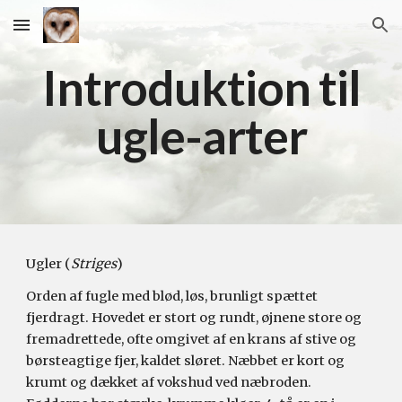
Skip to main content
Skip to navigation
Introduktion til
ugle-arter
Ugler (
Striges
)
Orden af fugle med blød, løs, brunligt spættet
fjerdragt. Hovedet er stort og rundt, øjnene store og
fremadrettede, ofte omgivet af en krans af stive og
børsteagtige fjer, kaldet sløret. Næbbet er kort og
krumt
og
dækket af vokshud ved næbroden
.