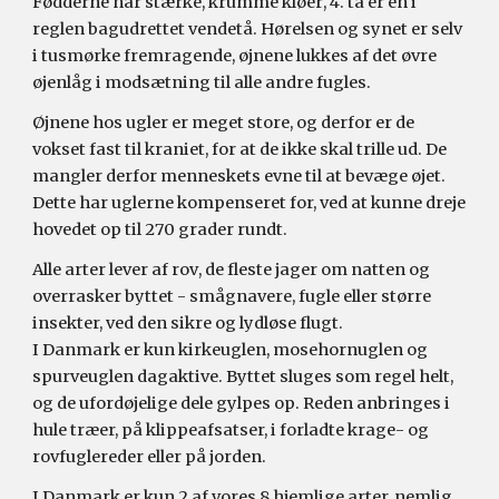
F
ødderne har stærke, krumme kløer
,
4. tå er en i
reglen bagudrettet vendetå. Hørelsen og synet er selv
i tusmørke fremragende
,
øjnene lukkes af det øvre
øjenlåg i modsætning til alle andre fugles.
Øjnene hos ugler er meget store, og derfor er de
vokset fast til kraniet, for at de ikke skal trille ud. De
mangler derfor menneskets evne til at bevæge øjet.
Dette har uglerne kompenseret for, ved at kunne dreje
hovedet op til 270 grader rundt.
Alle arter lever af rov
,
de fleste jager om natten og
overrasker byttet
-
smågnavere, fugle eller større
insekter, ved den sikre og lydløse flugt.
I Danmark er kun kirkeuglen, mosehornuglen og
spurveuglen dagaktive. Byttet sluges som regel helt,
og de ufordøjelige dele gylpes op. Reden anbringes i
hule træer, på klippeafsatser, i forladte krage- og
rovfuglereder eller på jorden.
I Danmark er kun
2
af vores
8
hjemlige arter, nemlig