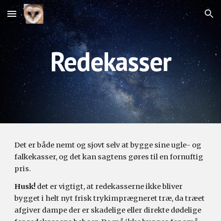
Skip to main content
Skip to navigation
Redekasser
Det er både nemt og sjovt selv at bygge sine ugle-
og
falkekasser, og det kan sagtens gøres
til
e
n
fornuftig
pris
.
Husk!
det er vigtigt, at redekasserne ikke bliver
bygget i helt nyt frisk trykimprægneret træ, da
træet
afgiver dampe der er skadelige eller direkte dødelige