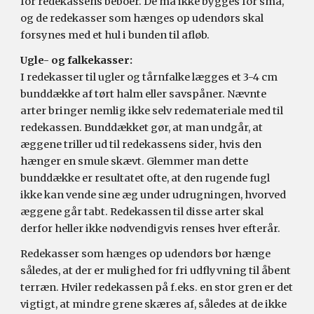
for redekassens beboer. De må ikke bygges for små,
og de redekasser som hænges op udendørs skal
forsynes med et hul i bunden til afløb.
Ugle- og falkekasser:
I redekasser til ugler og tårnfalke lægges et
3-4
cm
bunddække af tørt halm eller
savspåner. Nævnte
arter bringer nemlig ikke selv redemateriale med til
redekassen.
Bunddækket gør, at man undgår,
at
æggene triller ud
til
redekassens sider
, hvis den
hænger en smule skævt. Glemmer man dette
bunddække er resultatet ofte, at den rugende fugl
ikke kan vende sine æg under udrugningen, hvorved
æggene går tabt
.
R
edekassen til disse arter skal
derfor heller ikke nødvendigvis renses
hver
efterår.
Redekasser som hænges op udendørs bør hænge
således, at der er mulighed for fri udflyvning til åbent
terræn. Hviler redekassen på f.eks. en stor gren er det
vigtigt
,
at mindre grene skæres af, således at de ikke