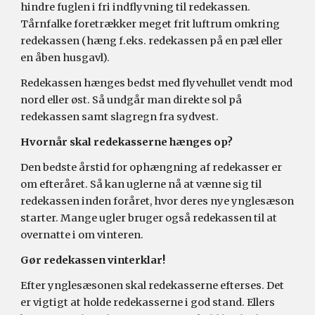
hindre fuglen i fri indflyvning til redekassen.
Tårnfalke foretrækker meget frit luftrum omkring
redekassen (
hæng
f.eks. redekassen på en pæl eller
en åben husgavl).
Redek
assen hænges bedst med flyvehullet vendt mod
nord eller øst. Så undgår man direkte sol på
redekassen samt slagregn fra sydvest.
Hvornår skal redekasserne hænges op?
Den bedste årstid for ophængning af redekasser er
om efteråret. Så kan
uglerne
nå at vænne sig til
redekasse
n
inden foråret, hvor deres nye ynglesæson
starter. Mange ugler bruger også redekasse
n
til at
overnatte i om vinteren.
Gør redekassen vinterklar!
Efter ynglesæsonen skal redekasserne efterses. Det
er vigtigt at holde redekasserne i god stand. Ellers