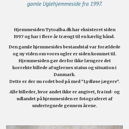
gamle Uglehjemmeside fra 1997.
Hjemmesiden Tytoalba.dk har eksisteret siden
1997 og har i flere år trængt til en kærlig hånd.
Den gamle hjemmesides bestandstal var forældede
og ny viden om vores ugler er siden kommet til.
Hjemmesiden gav derfor ikke længere det
korrekte billede af uglernes status og situation i
Danmark.
Dette er der nu rodet bod på med "Lydløse jægere".
Alle billede
r
, hvor andet ikke er angivet, fra ind- og
udlandet på hjemmesiden
er fotograferet af
undertegnede gennem årene.